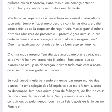
estilosas. Virou tendência, claro, mas quem começa entende
rapidinho que o negócio vai muito além de moda.
Vou te contar: aqui em casa, eu achava impossível cuidar até de
suculenta. Sempre fiquei meio perdida com tantas dicas, e batia
aquela dúvida se ia esquecer de regar tudo. Mas aí ganhei minha
primeira Monstera de presente e… pronto! Agora nem sei dizer
onde termina a sala e começa a selva. Falo sem exagero, viu?
Quem se apaixona por plantas entende bem esse sentimento.
O clima muda mesmo. Tem dia que acordo meio arrastada, mas
só de ver folha nova crescendo já anima. Sem contar que as
plantas dão um up na decoração, deixam tudo mais com a nossa
cara, sem precisar gastar um monte.
Se você também está pensando em embarcar nesse mundo das
plantas, fiz uma seleção das 15 espécies que mais fazem sucesso
na decoração. Tem para quem gosta de folhagem, de flor, de coisa
fácil ou cheia de personalidade. Vai que uma dessas já te
conquistou, ou pelo menos ficou na sua lista depois de tanto ver no
Pinterest.