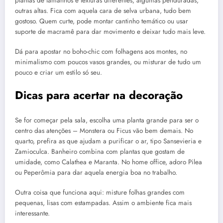
plantas de tamanhos e texturas diferentes, algumas penduradas,
outras altas. Fica com aquela cara de selva urbana, tudo bem
gostoso. Quem curte, pode montar cantinho temático ou usar
suporte de macramê para dar movimento e deixar tudo mais leve.
Dá para apostar no boho-chic com folhagens aos montes, no
minimalismo com poucos vasos grandes, ou misturar de tudo um
pouco e criar um estilo só seu.
Dicas para acertar na decoração
Se for começar pela sala, escolha uma planta grande para ser o
centro das atenções – Monstera ou Ficus vão bem demais. No
quarto, prefira as que ajudam a purificar o ar, tipo Sansevieria e
Zamioculca. Banheiro combina com plantas que gostam de
umidade, como Calathea e Maranta. No home office, adoro Pilea
ou Peperômia para dar aquela energia boa no trabalho.
Outra coisa que funciona aqui: misture folhas grandes com
pequenas, lisas com estampadas. Assim o ambiente fica mais
interessante.