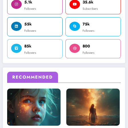
5.1k
35.6k
Followers
Subscribers
55k
75k
Followers
Followers
85k
800
Followers
Followers
RECOMMENDED