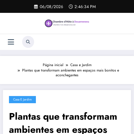
Pular
06/08/2026
2:46:35 PM
para
o
conteúdo
Página inicial
Casa e Jardim
Plantas que transformam ambientes em espaços mais bonitos e
aconchegantes
Casa E Jardim
Plantas que transformam
ambientes em espaços