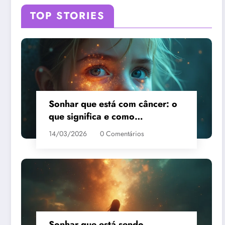
TOP STORIES
Sonhar que está com câncer: o
que significa e como
interpretar?
14/03/2026
0 Comentários
Sonhar que está sendo