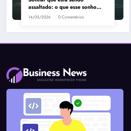
assaltado: o que esse sonho
quer te dizer?
14/03/2026
0 Comentários