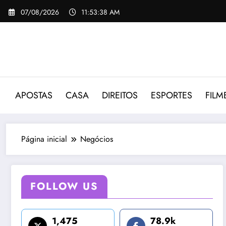
Pular
07/08/2026
11:53:38 AM
para
o
conteúdo
APOSTAS
CASA
DIREITOS
ESPORTES
FILM
Página inicial
Negócios
FOLLOW US
1,475
78.9k