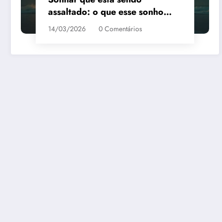
assaltado: o que esse sonho
quer te dizer?
14/03/2026
0 Comentários