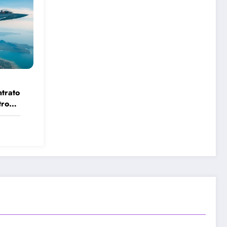
trato
tro
er