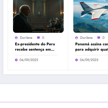
Dorilene
0
Dorilene
0
Ex-presidente do Peru
Panamá assina con
recebe sentença em
para adquirir qua
caso Odebrecht
aeronaves Embra
04/09/2025
04/09/2025