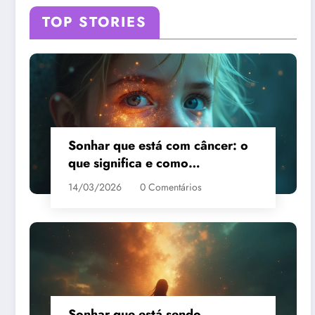
TOP STORIES
Sonhar que está com câncer: o
que significa e como
interpretar?
14/03/2026
0 Comentários
Sonhar que está sendo