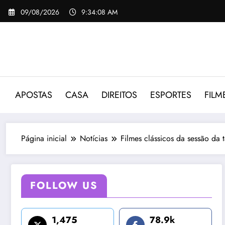
Pular
09/08/2026
9:34:10 AM
para
o
conteúdo
APOSTAS
CASA
DIREITOS
ESPORTES
FILM
Página inicial
Notícias
Filmes clássicos da sessão da 
FOLLOW US
1,475
78.9k