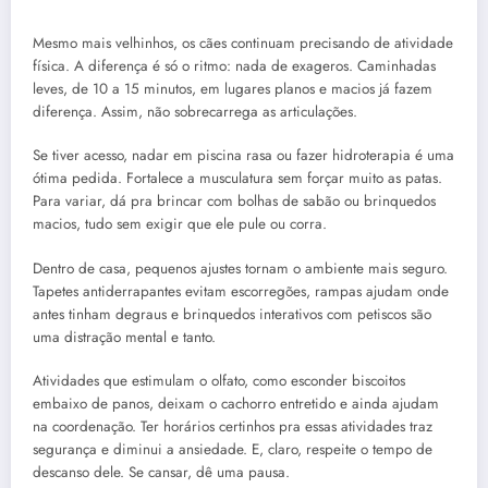
Mesmo mais velhinhos, os cães continuam precisando de atividade
física. A diferença é só o ritmo: nada de exageros. Caminhadas
leves, de 10 a 15 minutos, em lugares planos e macios já fazem
diferença. Assim, não sobrecarrega as articulações.
Se tiver acesso, nadar em piscina rasa ou fazer hidroterapia é uma
ótima pedida. Fortalece a musculatura sem forçar muito as patas.
Para variar, dá pra brincar com bolhas de sabão ou brinquedos
macios, tudo sem exigir que ele pule ou corra.
Dentro de casa, pequenos ajustes tornam o ambiente mais seguro.
Tapetes antiderrapantes evitam escorregões, rampas ajudam onde
antes tinham degraus e brinquedos interativos com petiscos são
uma distração mental e tanto.
Atividades que estimulam o olfato, como esconder biscoitos
embaixo de panos, deixam o cachorro entretido e ainda ajudam
na coordenação. Ter horários certinhos pra essas atividades traz
segurança e diminui a ansiedade. E, claro, respeite o tempo de
descanso dele. Se cansar, dê uma pausa.