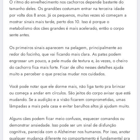
O ritmo do envelhecimento nos cachorros depende bastante do
tamanho deles. Os grandões costumam entrar na terceira idade
por volta dos 8 anos. Já os pequenos, muitas vezes só começam a
mostrar sinais mais tarde, perto dos 10. Isso é porque o
metabolismo dos cães grandes é mais acelerado, então o corpo
sente antes.
Os primeiros sinais aparecem na pelagem, principalmente ao
redor do focinho, que vai ficando mais clara. As patas podem
engrossar um pouco, a pele muda de textura e, às vezes, o cheiro
do cachorro fica mais forte. Ficar de olho nesses detalhes ajuda
muito a perceber o que precisa mudar nos cuidados.
Você pode notar que ele dorme mais, não liga tanto pra brincar
ou começa a andar em círculos. São jeitos do corpo avisar que está
mudando. Se a audição e a visão ficarem comprometidas, umas
lâmpadas a mais pela casa e evitar barulhos altos já ajudam muito.
Alguns cães podem ficar meio confusos, esquecer comandos ou
demonstrar ansiedade. Isso pode ser um sinal de disfunção
cognitiva, parecida com o Alzheimer nos humanos. Por isso, anotar
qualquer mudança diferente no comportamento é fundamental pra