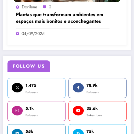
Dorilene
0
Plantas que transformam ambientes em
espaços mais bonitos e aconchegantes
04/09/2025
FOLLOW US
1,475
78.9k
Followers
Followers
5.1k
35.6k
Followers
Subscribers
55k
75k