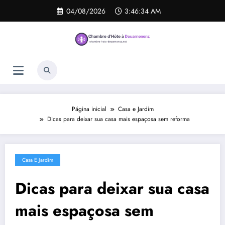
Pular
04/08/2026
3:46:34 AM
para
o
conteúdo
Página inicial
Casa e Jardim
Dicas para deixar sua casa mais espaçosa sem reforma
Casa E Jardim
Dicas para deixar sua casa
mais espaçosa sem