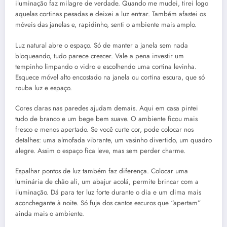
iluminação faz milagre de verdade. Quando me mudei, tirei logo
aquelas cortinas pesadas e deixei a luz entrar. Também afastei os
móveis das janelas e, rapidinho, senti o ambiente mais amplo.
Luz natural abre o espaço. Só de manter a janela sem nada
bloqueando, tudo parece crescer. Vale a pena investir um
tempinho limpando o vidro e escolhendo uma cortina levinha.
Esquece móvel alto encostado na janela ou cortina escura, que só
rouba luz e espaço.
Cores claras nas paredes ajudam demais. Aqui em casa pintei
tudo de branco e um bege bem suave. O ambiente ficou mais
fresco e menos apertado. Se você curte cor, pode colocar nos
detalhes: uma almofada vibrante, um vasinho divertido, um quadro
alegre. Assim o espaço fica leve, mas sem perder charme.
Espalhar pontos de luz também faz diferença. Colocar uma
luminária de chão ali, um abajur acolá, permite brincar com a
iluminação. Dá para ter luz forte durante o dia e um clima mais
aconchegante à noite. Só fuja dos cantos escuros que “apertam”
ainda mais o ambiente.