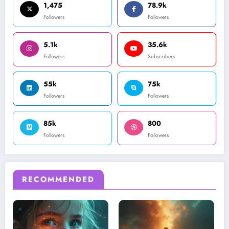
1,475
78.9k
Followers
Followers
5.1k
35.6k
Followers
Subscribers
55k
75k
Followers
Followers
85k
800
Followers
Followers
RECOMMENDED