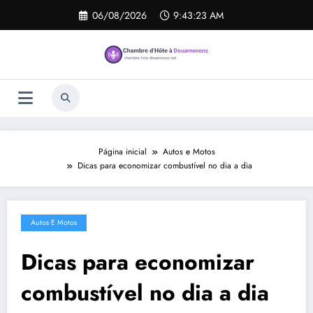
Pular
06/08/2026
9:43:23 AM
para
o
conteúdo
Página inicial
Autos e Motos
Dicas para economizar combustível no dia a dia
Autos E Motos
Dicas para economizar
combustível no dia a dia