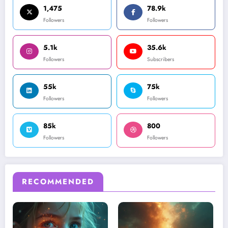
1,475
78.9k
Followers
Followers
5.1k
35.6k
Followers
Subscribers
55k
75k
Followers
Followers
85k
800
Followers
Followers
RECOMMENDED