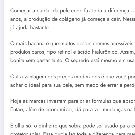
Começar a cuidar da pele cedo faz toda a diferença — 
anos, a produção de colágeno já começa a cair. Ness
já ajuda bastante.
O mais bacana é que muitos desses cremes acessíveis
produtos caros, tipo retinol e ácido hialurônico. Assim,
bonita sem gastar tanto. O segredo está mesmo em usar
Outra vantagem dos preços moderados é que você pode t
achar o ideal para sua pele, sem medo de errar e perd
Hoje as marcas investem para criar fórmulas que abs
Então, além de economizar, dá para ver mudanças na f
E olha só: o dinheiro que sobra pode ser usado para
protetor solar. Essa dupla faz toda a diferença para m