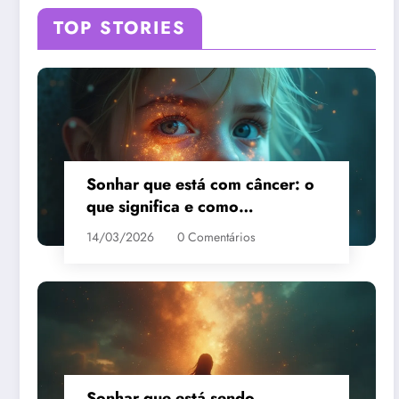
TOP STORIES
Sonhar que está com câncer: o
que significa e como
interpretar?
14/03/2026
0 Comentários
Sonhar que está sendo