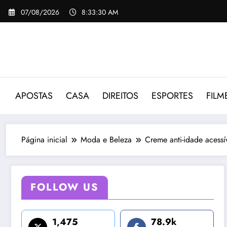
Pular
07/08/2026
8:33:31 AM
para
o
conteúdo
APOSTAS
CASA
DIREITOS
ESPORTES
FILM
Página inicial
Moda e Beleza
Creme anti-idade acess
FOLLOW US
1,475
78.9k