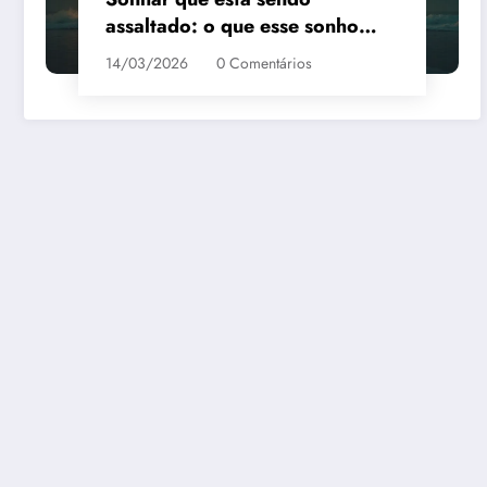
assaltado: o que esse sonho
quer te dizer?
14/03/2026
0 Comentários