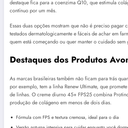
destaque fica para a coenzima Q10, que estimula col
contínuo por um mês.
Essas duas opções mostram que não é preciso pagar c
testados dermatologicamente e fáceis de achar em fa
quem está começando ou quer manter o cuidado sem g
Destaques dos Produtos Avo
As marcas brasileiras também não ficam para trás quan
por exemplo, tem a linha Renew Ultimate, que promete
de linhas. O creme diurno 45+ FPS25 combina Protino
produção de colágeno em menos de dois dias.
Fórmula com FPS e textura cremosa, ideal para o dia
Versão noturna intensiva para cuidar enquanto você dorm