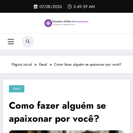
Pular
07/08/2026
3:49:39 AM
para
o
conteúdo
Página inicial
Geral
Como fazer alguém se apaixonar por você?
Geral
Como fazer alguém se
apaixonar por você?