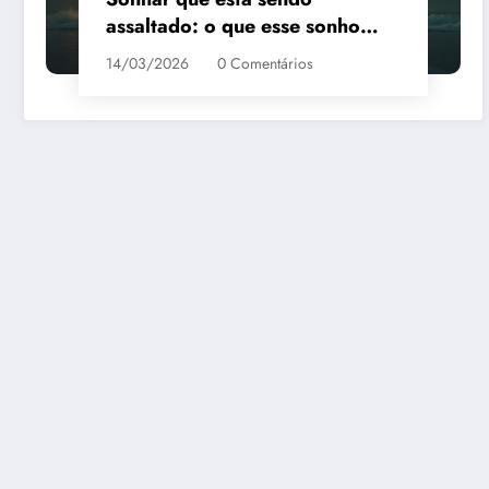
assaltado: o que esse sonho
quer te dizer?
14/03/2026
0 Comentários