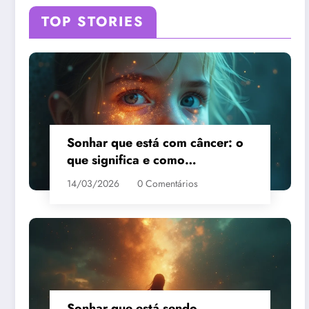
TOP STORIES
Sonhar que está com câncer: o
que significa e como
interpretar?
14/03/2026
0 Comentários
Sonhar que está sendo