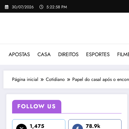
Pular
30/07/2026
5:22:59 PM
para
o
conteúdo
APOSTAS
CASA
DIREITOS
ESPORTES
FILM
Página inicial
Cotidiano
Papel do casal após o enco
FOLLOW US
1,475
78.9k