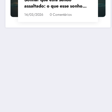
assaltado: o que esse sonho
quer te dizer?
14/03/2026
0 Comentários