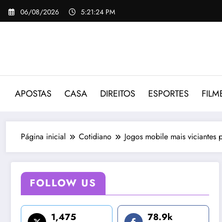
Pular
06/08/2026
5:21:25 PM
para
o
conteúdo
APOSTAS
CASA
DIREITOS
ESPORTES
FILM
Página inicial
Cotidiano
Jogos mobile mais viciantes
FOLLOW US
1,475
78.9k