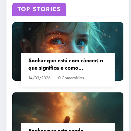
TOP STORIES
Sonhar que está com câncer: o
que significa e como
interpretar?
14/03/2026
0 Comentários
Sonhar que está sendo