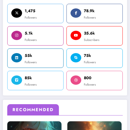
1,475
78.9k
Followers
Followers
5.1k
35.6k
Followers
Subscribers
55k
75k
Followers
Followers
85k
800
Followers
Followers
RECOMMENDED