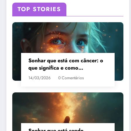
TOP STORIES
Sonhar que está com câncer: o
que significa e como
interpretar?
14/03/2026
0 Comentários
Sonhar que está sendo