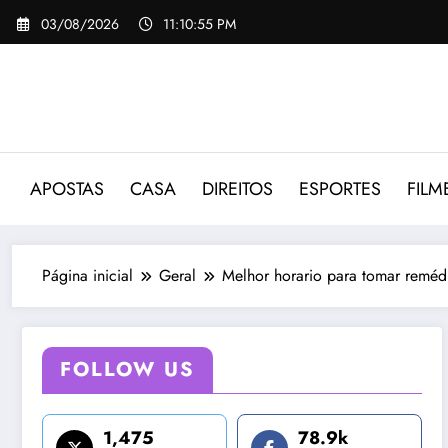
Pular
03/08/2026
11:10:56 PM
para
o
conteúdo
APOSTAS
CASA
DIREITOS
ESPORTES
FILM
Página inicial
Geral
Melhor horario para tomar remédi
FOLLOW US
1,475
78.9k