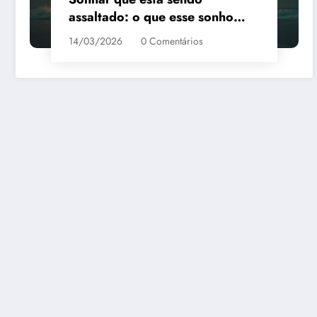
assaltado: o que esse sonho
quer te dizer?
14/03/2026
0 Comentários