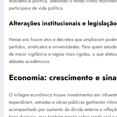
dissidência política, alterando o modo como movimen
participava da vida política.
Alterações institucionais e legislação
Nesse ano houve atos e decretos que ampliaram podere
partidos, sindicatos e universidades. Para quem estud
de maior vigilância e regras mais rígidas, o que afeto
debates acadêmicos.
Economia: crescimento e sinai
O milagre econômico trouxe investimentos em infraestr
expandiram, estradas e obras públicas ganharam ritmo
acompanhado por aumento da dívida externa e inflação f
bens duráveis, mas também tensão sobre renda real e 