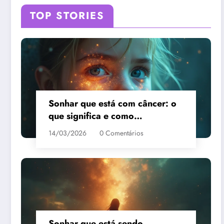
TOP STORIES
Sonhar que está com câncer: o
que significa e como
interpretar?
14/03/2026
0 Comentários
Sonhar que está sendo