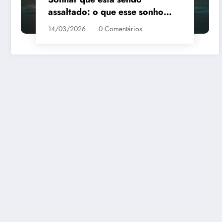
assaltado: o que esse sonho
quer te dizer?
14/03/2026
0 Comentários