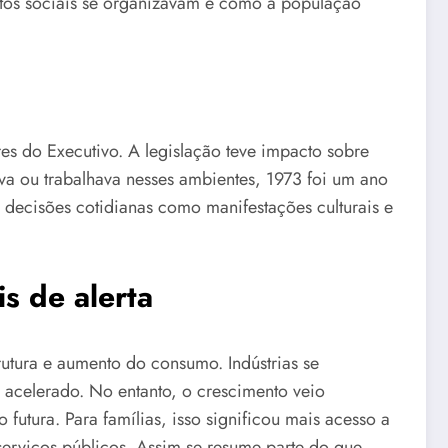
tos sociais se organizavam e como a população
s do Executivo. A legislação teve impacto sobre
ava ou trabalhava nesses ambientes, 1973 foi um ano
u decisões cotidianas como manifestações culturais e
s de alerta
utura e aumento do consumo. Indústrias se
 acelerado. No entanto, o crescimento veio
utura. Para famílias, isso significou mais acesso a
serviços públicos. Assim se resume parte do que