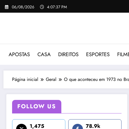
Pular
06/08/2026
4:07:38 PM
para
o
conteúdo
APOSTAS
CASA
DIREITOS
ESPORTES
FILM
Página inicial
Geral
O que aconteceu em 1973 no Bras
FOLLOW US
1,475
78.9k