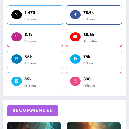
1,475
78.9k
Followers
Followers
5.1k
35.6k
Followers
Subscribers
55k
75k
Followers
Followers
85k
800
Followers
Followers
RECOMMENDED