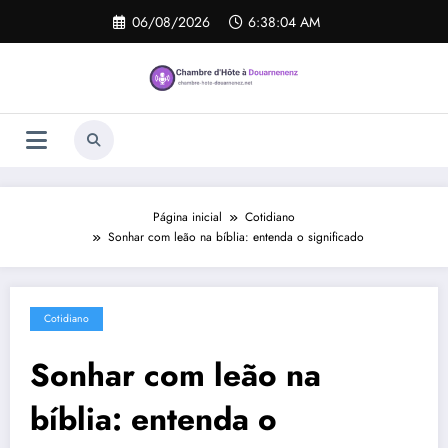
Pular
06/08/2026
6:38:05 AM
para
o
conteúdo
Página inicial
Cotidiano
Sonhar com leão na bíblia: entenda o significado
Cotidiano
Sonhar com leão na
bíblia: entenda o