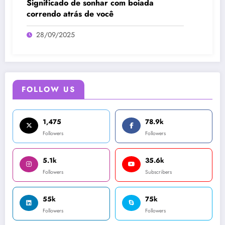
Significado de sonhar com boiada
correndo atrás de você
28/09/2025
FOLLOW US
1,475
78.9k
Followers
Followers
5.1k
35.6k
Followers
Subscribers
55k
75k
Followers
Followers